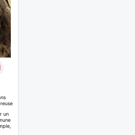
et profiter de ce que la vie peut
nous offrir de plus beau en
retour. Je tiens à préciser, que je
cherche un homme sans enfants,
qui ne boit pas et ne fume pas.
ans
ureuse
r un
mune
imple,