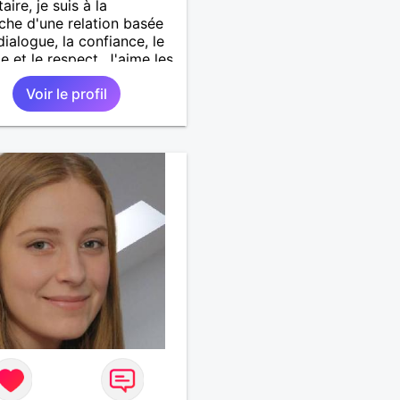
aire, je suis à la
che d'une relation basée
dialogue, la confiance, le
e et le respect. J'aime les
 simples, balades en
Voir le profil
 dîners entre amis, un petit
plein de charme. J'aime
uisiner, mais tout cela
 tellement plus agréable à