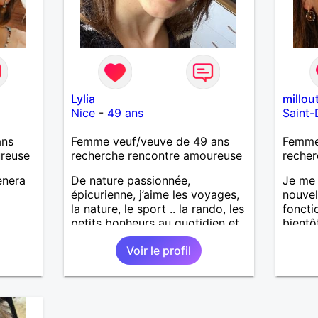
Lylia
millou
Nice
-
49 ans
Saint-
ans
Femme veuf/veuve de 49 ans
Femme
ureuse
recherche rencontre amoureuse
recher
ènera
De nature passionnée,
Je me 
épicurienne, j’aime les voyages,
nouvel
la nature, le sport .. la rando, les
foncti
petits bonheurs au quotidien et
bientô
surtout … le chocolat 🙂 Je
Voir le profil
recherche un homme avec des
belles valeurs, respectueux,
bienveillant. Une jolie rencontre,
un feeling, une connexion, pour
vivre une belle histoire d’amour