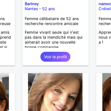
Barlney
namo
Nantes
-
52 ans
Crétei
ans
Femme célibataire de 52 ans
Femme 
ureuse
recherche rencontre amicale
recher
s amis
Femme vivant seule qui n'est
Appren
 prend
pas dans la mendicité mais qui
nous v
uste
aimerait avoir une nouvelle
a !
t si
bonne compagnie.
erte à
Voir le profil
taire