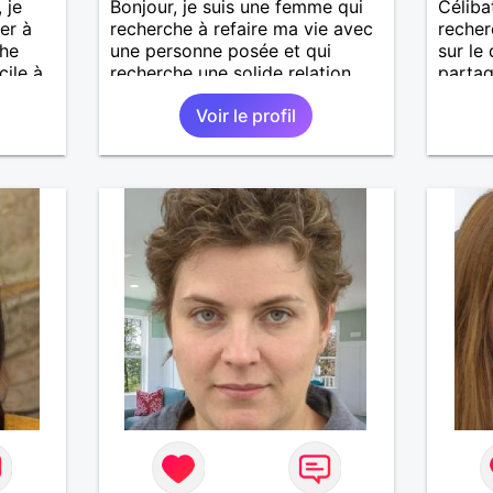
 je
Bonjour, je suis une femme qui
Célibat
er à
recherche à refaire ma vie avec
recher
che
une personne posée et qui
sur le 
cile à
recherche une solide relation.
partag
Car je suis disponible pour une
choses
Voir le profil
nouvelle vie de couple dans
forêt,
l’entente, la tendresse, l’amour,
resto 
l’harmonie la complicité. Le
rire, c
respect et enfin la fidélité.
serait
deux.