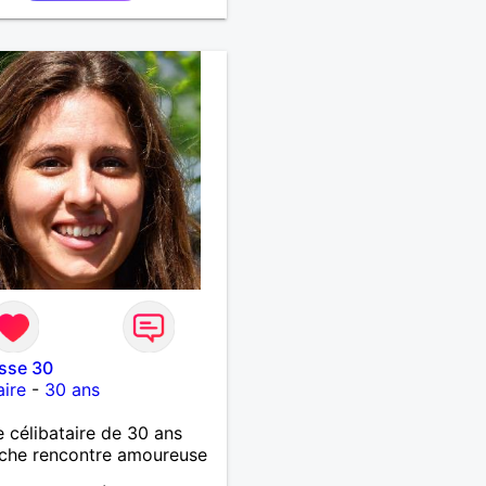
sse 30
ire
-
30 ans
célibataire de 30 ans
che rencontre amoureuse