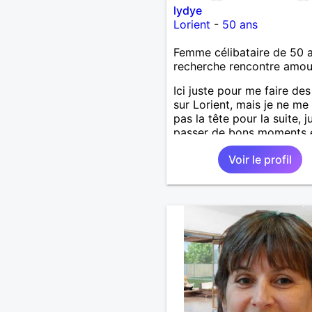
lydye
Lorient
-
50 ans
Femme célibataire de 50 
recherche rencontre amo
Ici juste pour me faire de
sur Lorient, mais je ne me
pas la tête pour la suite, j
passer de bons moments e
affinité il y a, je reste ouv
Voir le profil
tout puisque je suis céliba
et disponible.