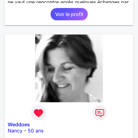
ne vaut une rencontre après quelques échanges par
messages pour savoir si il y a un feeling entre les
Voir le profil
deux et le désir de se revoir. Au plaisir de se
découvrir...
Weddoes
Nancy
-
50 ans