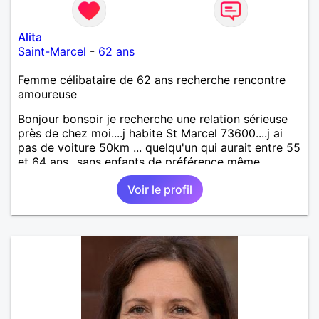
Alita
Saint-Marcel
-
62 ans
Femme célibataire de 62 ans recherche rencontre
amoureuse
Bonjour bonsoir je recherche une relation sérieuse
près de chez moi....j habite St Marcel 73600....j ai
pas de voiture 50km ... quelqu'un qui aurait entre 55
et 64 ans...sans enfants de préférence même
adultes et qui n aurait garder aucun contact avec
Voir le profil
une où plusieurs ex...si vous correspondez à ma
recherche ecrivez moi je vous répondrai...