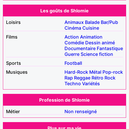
Les goûts de Shlomie
Loisirs
Animaux
Balade
Bar/Pub
Cinéma
Cuisine
Films
Action
Animation
Comédie
Dessin animé
Documentaire
Fantastique
Guerre
Science fiction
Sports
Football
Musiques
Hard-Rock
Métal
Pop-rock
Rap
Reggae
Rétro
Rock
Techno
Variétés
Profession de Shlomie
Métier
Non renseigné
Plus sur ma vie