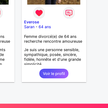
Everose
Saran
-
64 ans
ans
Femme divorcé(e) de 64 ans
ureuse
recherche rencontre amoureuse
nts
Je suis une personne sensible,
ude
sympathique, posée, sincère,
 me
fidèle, honnête et d'une grande
un
simplicité.
Voir le profil