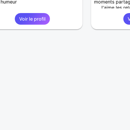
 humeur
moments partagé
.... J'aime les r
des beaux éclats
Voir le profil
V
beauté des choses
musique comme b
alors pourquoi pa