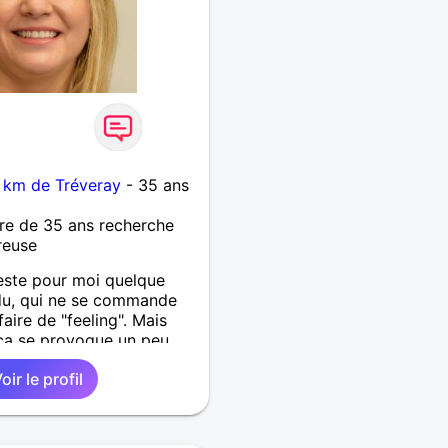
km de Tréveray
- 35 ans
re de 35 ans recherche
reuse
este pour moi quelque
du, qui ne se commande
faire de "feeling". Mais
 ça se provoque un peu,
oir le profil