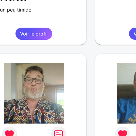
un peu timide
Voir le profil
V