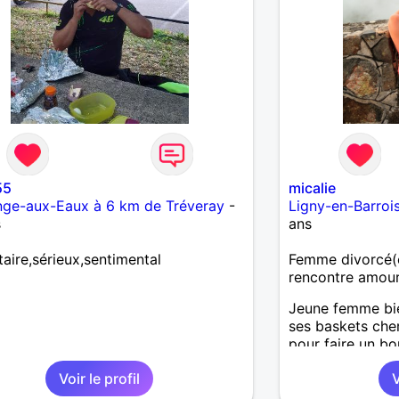
55
micalie
ge-aux-Eaux à 6 km de Tréveray
-
Ligny-en-Barroi
s
ans
taire,sérieux,sentimental
Femme divorcé(e
rencontre amou
Jeune femme bie
ses baskets che
pour faire un b
Voir le profil
V