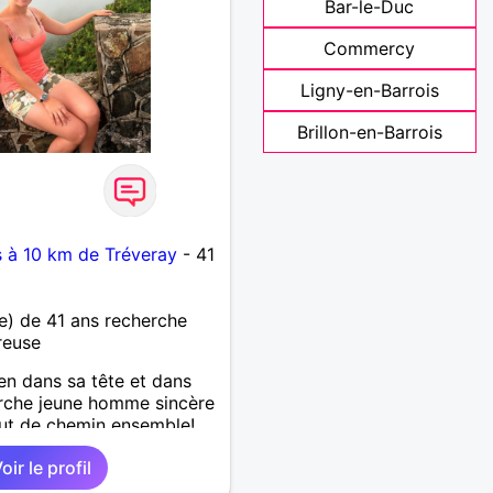
Bar-le-Duc
Commercy
Ligny-en-Barrois
Brillon-en-Barrois
s à 10 km de Tréveray
- 41
) de 41 ans recherche
reuse
n dans sa tête et dans
rche jeune homme sincère
out de chemin ensemble!
oir le profil