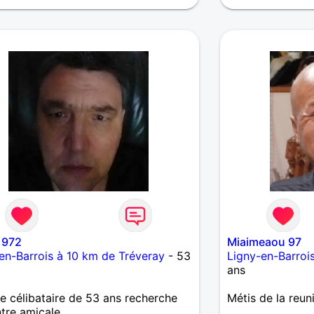
1972
Miaimeaou 97
en-Barrois à 10 km de Tréveray
- 53
Ligny-en-Barroi
ans
célibataire de 53 ans recherche
Métis de la reun
tre amicale