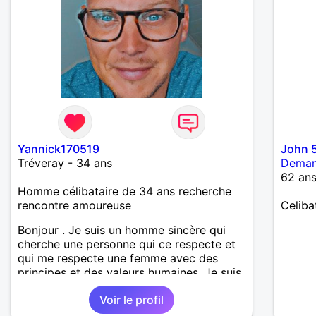
Yannick170519
John 
Tréveray - 34 ans
Deman
62 an
Homme célibataire de 34 ans recherche
rencontre amoureuse
Celiba
Bonjour . Je suis un homme sincère qui
cherche une personne qui ce respecte et
qui me respecte une femme avec des
principes et des valeurs humaines. Je suis
pas là pour un plan Q je n'est pas de
Voir le profil
temps a perdre à qui que ce soit ! Merci
d'avoir pris le temps de lire.