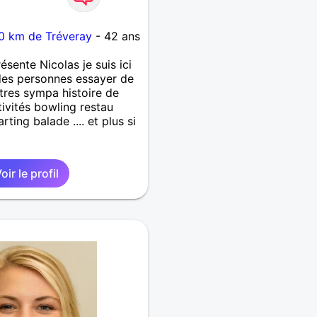
0 km de Tréveray
- 42 ans
ésente Nicolas je suis ici
des personnes essayer de
tres sympa histoire de
ivités bowling restau
rting balade .... et plus si
oir le profil