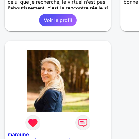
celui que je recherche, le virtuel n'est pas
bonne
l'aboutissement, c'est la rencontre réelle si
attirance mutuelle. Une photo est
Voir le profil
indispensable pour que je vois à quoi vous
ressemblez. Je vous dit à bientôt.
maroune