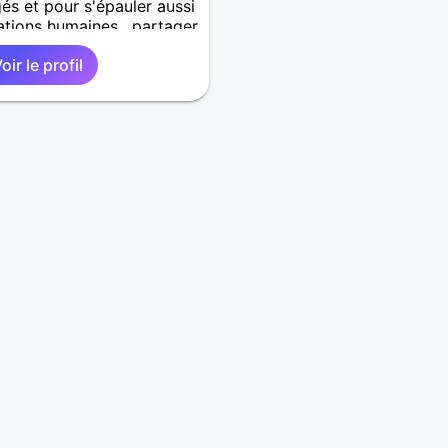
s et pour s'épauler aussi
elations humaines , partager
 de rire, admirer la
oir le profil
, découvrir, lire, la
ande son de la vie...
s ....