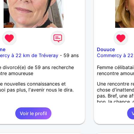
ine
Douuce
rcy à 22 km de Tréveray
- 59 ans
Commercy à 22 
divorcé(e) de 59 ans recherche
Femme célibatai
ntre amoureuse
rencontre amou
e nouvelles connaissances et
Une rencontre r
oi pas plus, l'avenir nous le dira.
chose d'inatten
pas. Bref, une af
bon, la chance,
non ?
Voir le profil
V