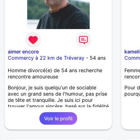
aimer encore
kamel
Commercy à 22 km de Tréveray
- 54 ans
Comme
Homme divorcé(e) de 54 ans recherche
Femme 
rencontre amoureuse
renco
Bonjour, je suis quelqu'un de sociable
Pour d
avec un grand sens de l'humour, pas prise
pourqu
de tête et tranquille. Je suis ici pour
trouver l'amour sincère, basé sur la fidélité
et le sérieux. Découvrons-nous et après
Voir le profil
qui sait ?